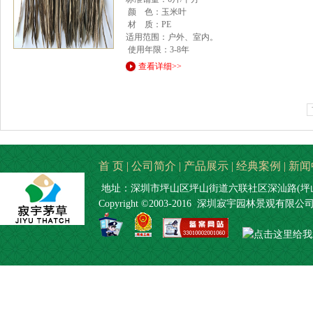
颜 色：玉米叶
材 质：PE
适用范围：户外、室内。
使用年限：3-8年
查看详细>>
首 页
|
公司简介
|
产品展示
|
经典案例
|
新闻
地址：深圳市坪山区坪山街道六联社区深汕路(坪山段
Copyright ©2003-2016 深圳寂宇园林景观有限